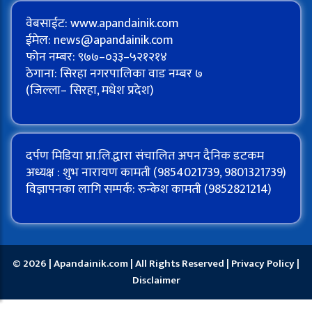
वेबसाईट: www.apandainik.com
ईमेल:
news@apandainik.com
फोन नम्बर: ९७७–०३३–५२१२१४
ठेगाना: सिरहा नगरपालिका वाड नम्बर ७
(जिल्ला– सिरहा, मधेश प्रदेश)
दर्पण मिडिया प्रा.लि.द्वारा संचालित अपन दैनिक डटकम
अध्यक्ष : शुभ नारायण कामती (9854021739, 9801321739)
विज्ञापनका लागि सम्पर्क: रुन्केश कामती (9852821214)
© 2026 | Apandainik.com | All Rights Reserved |
Privacy Policy
|
Disclaimer