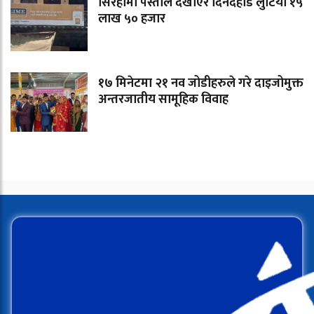
सिरहामा पेस्तोल देखाएर दिनदहाडै लुटियो १५
लाख ५० हजार
१७ मिनेटमा २१ नव जोडीहरुले गरे दाइजोमुक्त
अन्तरजातीय सामूहिक विवाह