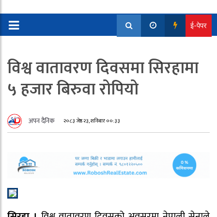
ई-पेपर
विश्व वातावरण दिवसमा सिरहामा
५ हजार बिरुवा रोपियो
अपन दैनिक
२०८३ जेष्ठ २३, शनिबार ००:३३
सिरहा ।
विश्व वातावरण दिवसको अवसरमा नेपाली सेनाले