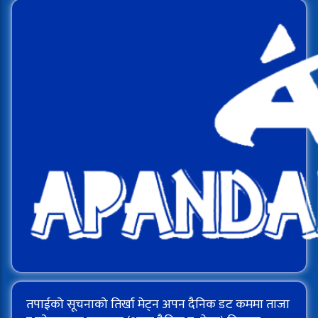
तपाईको सूचनाको तिर्खा मेट्न अपन दैनिक डट कममा ताजा