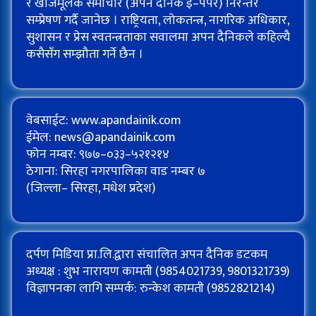
र खोजमूलक समाचार (अपन दैनिक इ–पेपर) निरन्तर
सम्प्रेषण गर्दै जानेछ । राष्ट्रियता, लोकतन्त्र, नागरिक अधिकार,
सुशासन र प्रेस स्वतन्त्रताका सवालमा अपन दैनिकले कहिल्यै
कसैसँग सम्झौता गर्ने छैन ।
वेबसाईट: www.apandainik.com
ईमेल:
news@apandainik.com
फोन नम्बर: ९७७–०३३–५२१२१४
ठेगाना: सिरहा नगरपालिका वाड नम्बर ७
(जिल्ला– सिरहा, मधेश प्रदेश)
दर्पण मिडिया प्रा.लि.द्वारा संचालित अपन दैनिक डटकम
अध्यक्ष : शुभ नारायण कामती (9854021739, 9801321739)
विज्ञापनका लागि सम्पर्क: रुन्केश कामती (9852821214)