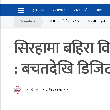
होमपेज
समाचार
राजनीति
अर्थ
Trending
#आम निर्वाचन २०७९
कमला पुल
सिरहामा बहिरा विद्
: बचतदेखि डिजिट
अपन दैनिक
२०८२ चैत्र ६, शुक्रबार ०९:१०