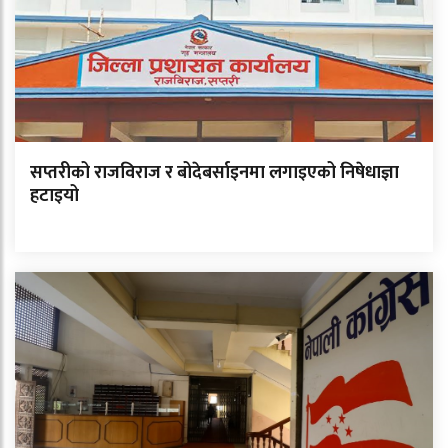
सप्तरीको राजविराज र बोदेबर्साइनमा लगाइएको निषेधाज्ञा
हटाइयो