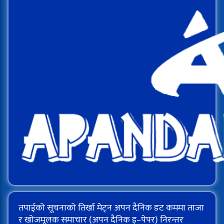
तपाईको सूचनाको तिर्खा मेट्न अपन दैनिक डट कममा ताजा
र खोजमूलक समाचार (अपन दैनिक इ–पेपर) निरन्तर