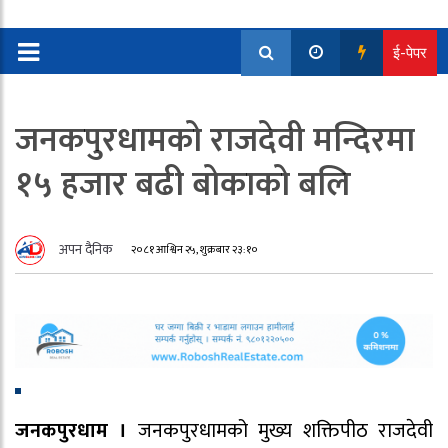
ई-पेपर
जनकपुरधामको राजदेवी मन्दिरमा
१५ हजार बढी बोकाको बलि
अपन दैनिक
२०८१ आश्विन २५, शुक्रबार २३:१०
जनकपुरधाम ।
जनकपुरधामको मुख्य शक्तिपीठ राजदेवी