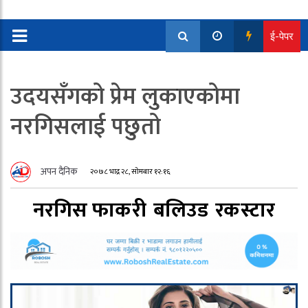
ई-पेपर
उदयसँगको प्रेम लुकाएकोमा
नरगिसलाई पछुतो
अपन दैनिक
२०७८ भाद्र २८, सोमबार १२:१६
नरगिस फाकरी
बलिउड
रकस्टार