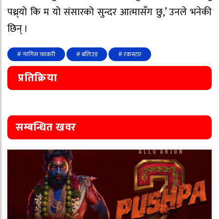
पथ्र्यो कि म यो संसारको सुन्दर आत्मासँग छु,’ उनले भनेकी
छिन् ।
# नरगिस फाकरी
# बलिउड
# रकस्टार
प्रतिक्रिया
सम्बन्धित खवर