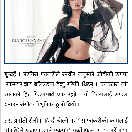
मुम्बई ।
नरगिस फाकरीले रनवीर कपुरको जोडीको रुपमा
‘रकस्टार’बाट बलिउडमा डेब्यु गरेकी थिइन् । ‘रकस्टार’ त्यो
सालको हिट फिल्ममध्ये एक रह्यो । यो फिल्मलाई सफल
बनाउन संगीतको भूमिका ठूलो थियो ।
तर, अनौठो शैलीमा हिन्दी बोल्ने नरगिस फाकरीको कामलाई
पनि धेरैले रुचाए । उनले एकपछि अर्को फिल्म साइन गर्दै गइन्