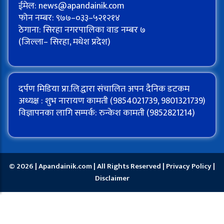
ईमेल:
news@apandainik.com
फोन नम्बर: ९७७–०३३–५२१२१४
ठेगाना: सिरहा नगरपालिका वाड नम्बर ७
(जिल्ला– सिरहा, मधेश प्रदेश)
दर्पण मिडिया प्रा.लि.द्वारा संचालित अपन दैनिक डटकम
अध्यक्ष : शुभ नारायण कामती (9854021739, 9801321739)
विज्ञापनका लागि सम्पर्क: रुन्केश कामती (9852821214)
© 2026 | Apandainik.com | All Rights Reserved |
Privacy Policy
|
Disclaimer