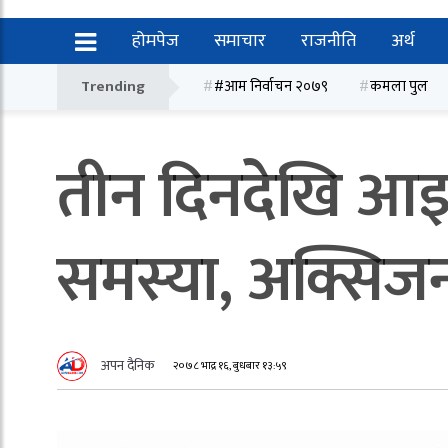
होमपेज
समाचार
राजनीति
अर्थ
Trending
#आम निर्वाचन २०७९
कमला पुल
तीन दिनदेखि आइस
समस्या, अक्सिज
अपन दैनिक
२०७८ भाद्र १६, बुधबार १३:५९