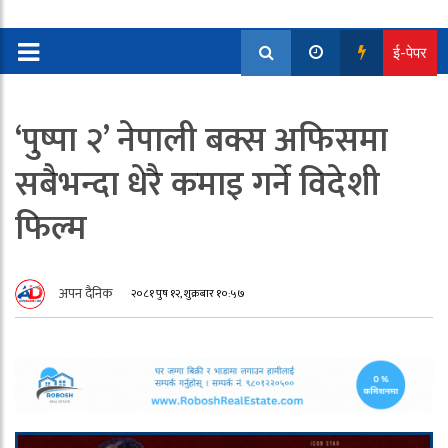
ई-पेपर
‘पुष्पा २’ नेपाली बक्स अफिसमा
सबैभन्दा धेरै कमाइ गर्ने विदेशी
फिल्म
अपन दैनिक
२०८१ पुष १२, शुक्रबार १०:५७