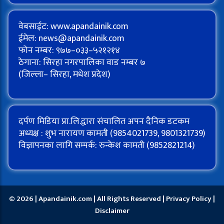
वेबसाईट: www.apandainik.com
ईमेल:
news@apandainik.com
फोन नम्बर: ९७७–०३३–५२१२१४
ठेगाना: सिरहा नगरपालिका वाड नम्बर ७
(जिल्ला– सिरहा, मधेश प्रदेश)
दर्पण मिडिया प्रा.लि.द्वारा संचालित अपन दैनिक डटकम
अध्यक्ष : शुभ नारायण कामती (9854021739, 9801321739)
विज्ञापनका लागि सम्पर्क: रुन्केश कामती (9852821214)
© 2026 | Apandainik.com | All Rights Reserved |
Privacy Policy
|
Disclaimer