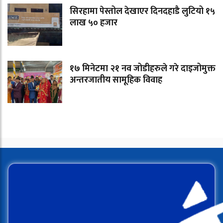
सिरहामा पेस्तोल देखाएर दिनदहाडै लुटियो १५
लाख ५० हजार
१७ मिनेटमा २१ नव जोडीहरुले गरे दाइजोमुक्त
अन्तरजातीय सामूहिक विवाह