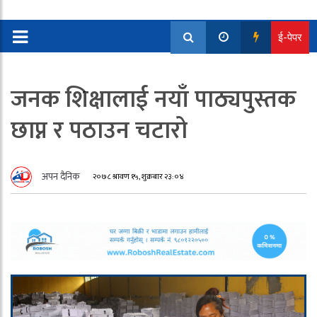
ई-पेपर
जनक शिक्षालाई नयाँ पाठ्यपुस्तक
छाप्न र पठाउन चटारो
अपन दैनिक
२०७८ श्रावण १५, शुक्रबार २३:०४