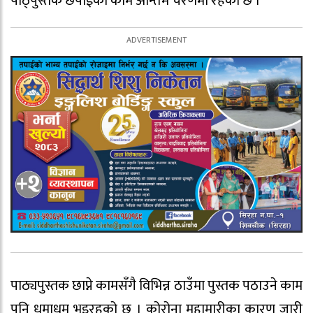
पाठ्पुस्तक छपाईको काम अन्तिम चरणमा रहेको छ ।
पाठ्यपुस्तक छाप्ने कामसँगै विभिन्न ठाउँमा पुस्तक पठाउने काम
पनि धमाधम भइरहको छ । कोरोना महामारीका कारण जारी