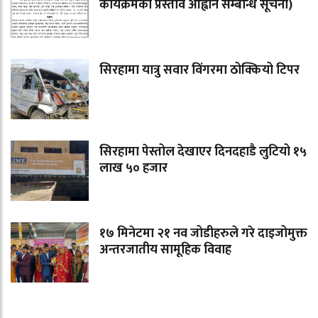
कार्यक्रमको प्रस्ताव आह्वान सम्बन्धि सूचना)
सिरहामा यात्रु सवार विंगरमा ठोक्कियो टिपर
सिरहामा पेस्तोल देखाएर दिनदहाडै लुटियो १५
लाख ५० हजार
१७ मिनेटमा २१ नव जोडीहरुले गरे दाइजोमुक्त
अन्तरजातीय सामूहिक विवाह