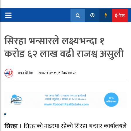
ई-पेपर
सिरहा भन्सारले लक्ष्यभन्दा १
करोड ६२ लाख वढी राजश्व असुली
अपन दैनिक
२०७८ श्रावण १६, शनिबार ००:२८
सिरहा ।
सिरहाको माडरमा रहेको सिरहा भन्सार कार्यालयले