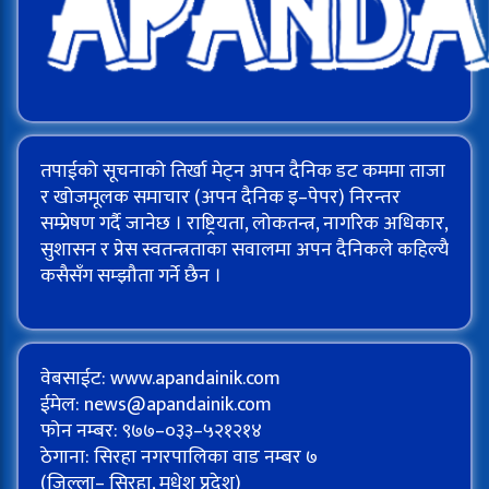
तपाईको सूचनाको तिर्खा मेट्न अपन दैनिक डट कममा ताजा
र खोजमूलक समाचार (अपन दैनिक इ–पेपर) निरन्तर
सम्प्रेषण गर्दै जानेछ । राष्ट्रियता, लोकतन्त्र, नागरिक अधिकार,
सुशासन र प्रेस स्वतन्त्रताका सवालमा अपन दैनिकले कहिल्यै
कसैसँग सम्झौता गर्ने छैन ।
वेबसाईट: www.apandainik.com
ईमेल:
news@apandainik.com
फोन नम्बर: ९७७–०३३–५२१२१४
ठेगाना: सिरहा नगरपालिका वाड नम्बर ७
(जिल्ला– सिरहा, मधेश प्रदेश)