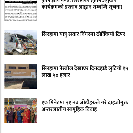
कृषि ज्ञान केन्द्र, सिरहाको (कृषि अनुदान
कार्यक्रमको प्रस्ताव आह्वान सम्बन्धि सूचना)
सिरहामा यात्रु सवार विंगरमा ठोक्कियो टिपर
सिरहामा पेस्तोल देखाएर दिनदहाडै लुटियो १५
लाख ५० हजार
१७ मिनेटमा २१ नव जोडीहरुले गरे दाइजोमुक्त
अन्तरजातीय सामूहिक विवाह