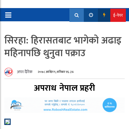
ई-पेपर
सिरहा: हिरासतबाट भागेको अढाइ
महिनापछि थुनुवा पक्राउ
अपन दैनिक
२०७८ आश्विन ९, शनिबार १६:३४
अपराध
नेपाल प्रहरी