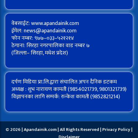
वेबसाईट: www.apandainik.com
ईमेल:
news@apandainik.com
फोन नम्बर: ९७७–०३३–५२१२१४
ठेगाना: सिरहा नगरपालिका वाड नम्बर ७
(जिल्ला– सिरहा, मधेश प्रदेश)
दर्पण मिडिया प्रा.लि.द्वारा संचालित अपन दैनिक डटकम
अध्यक्ष : शुभ नारायण कामती (9854021739, 9801321739)
विज्ञापनका लागि सम्पर्क: रुन्केश कामती (9852821214)
© 2026 | Apandainik.com | All Rights Reserved |
Privacy Policy
|
Disclaimer