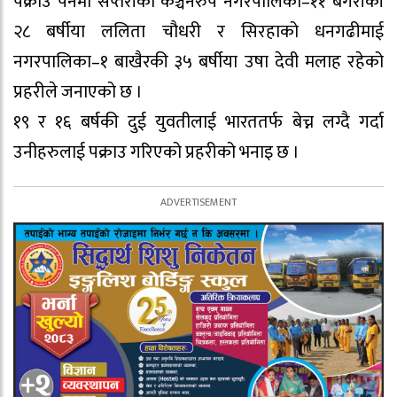
पक्राउ पर्नेमा सप्तरीको कञ्चनरुप नगरपालिका–११ बेंगरीकी
२८ बर्षीया ललिता चौधरी र सिरहाको धनगढीमाई
नगरपालिका–१ बाखैरकी ३५ बर्षीया उषा देवी मलाह रहेको
प्रहरीले जनाएको छ ।
१९ र १६ बर्षकी दुई युवतीलाई भारततर्फ बेच्न लग्दै गर्दा
उनीहरुलाई पक्राउ गरिएको प्रहरीको भनाइ छ ।