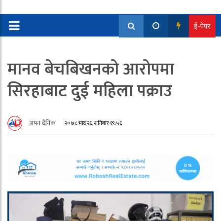
ई-पेपर
मानव बेचबिखनको आरोपमा
सिरहाबाट दुई महिला पक्राउ
अपन दैनिक
२०७८ भाद्र २६, शनिबार १९:५६