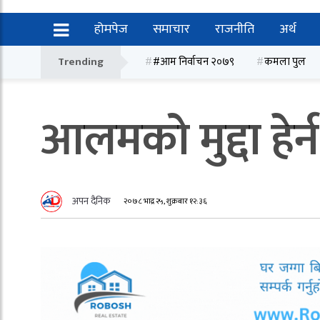
होमपेज
समाचार
राजनीति
अर्थ
Trending
#आम निर्वाचन २०७९
कमला पुल
आलमको मुद्दा हेर्न
अपन दैनिक
२०७८ भाद्र २५, शुक्रबार १२:३६