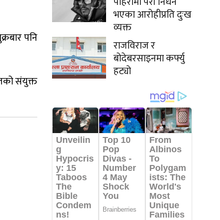
पहिरोमा परी निधन
भएका आरोहीप्रति दुःख
व्यक्त
क्रबार पनि
राजविराज र
बोदेबरसाइनमा कर्फ्यु
हट्यो
लको संयुक्त