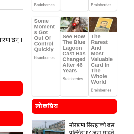
ारमा छन् ।
लोकप्रिय
मोरङमा सिरहाकाे बस
पल्टिँदा १८ जना घाइते