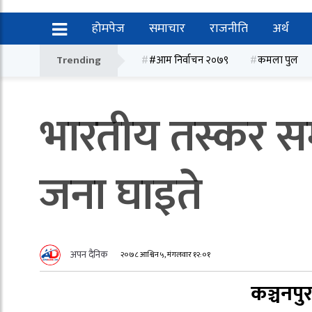
होमपेज
समाचार
राजनीति
अर्थ
Trending
#आम निर्वाचन २०७९
कमला पुल
भारतीय तस्कर सम
जना घाइते
अपन दैनिक
२०७८ आश्विन ५, मंगलवार १२:०१
कञ्चनपु