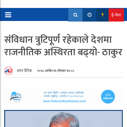
ई-पेपर
संविधान त्रुटिपूर्ण रहेकाले देशमा
राजनीतिक अस्थिरता बढ्‍यो- ठाकुर
अपन दैनिक
२०७८ आश्विन ११, सोमबार १४:५२