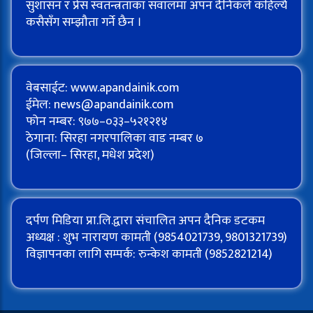
सुशासन र प्रेस स्वतन्त्रताका सवालमा अपन दैनिकले कहिल्यै
कसैसँग सम्झौता गर्ने छैन ।
वेबसाईट: www.apandainik.com
ईमेल:
news@apandainik.com
फोन नम्बर: ९७७–०३३–५२१२१४
ठेगाना: सिरहा नगरपालिका वाड नम्बर ७
(जिल्ला– सिरहा, मधेश प्रदेश)
दर्पण मिडिया प्रा.लि.द्वारा संचालित अपन दैनिक डटकम
अध्यक्ष : शुभ नारायण कामती (9854021739, 9801321739)
विज्ञापनका लागि सम्पर्क: रुन्केश कामती (9852821214)