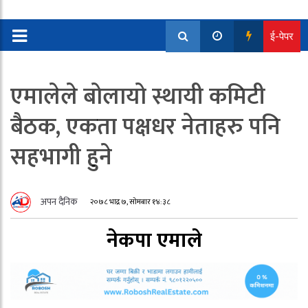
ई-पेपर
एमालेले बोलायो स्थायी कमिटी
बैठक, एकता पक्षधर नेताहरु पनि
सहभागी हुने
अपन दैनिक
२०७८ भाद्र ७, सोमबार १४:३८
नेकपा एमाले