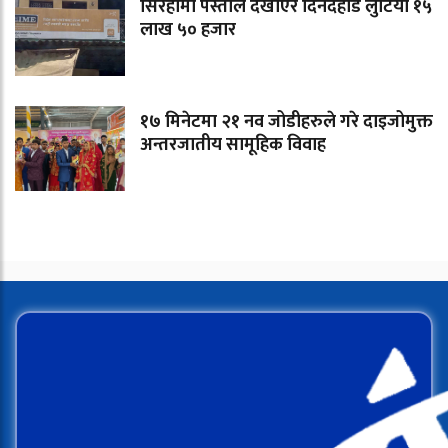
सिरहामा पेस्तोल देखाएर दिनदहाडै लुटियो १५
लाख ५० हजार
१७ मिनेटमा २१ नव जोडीहरुले गरे दाइजोमुक्त
अन्तरजातीय सामूहिक विवाह