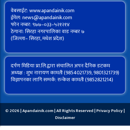
वेबसाईट: www.apandainik.com
ईमेल:
news@apandainik.com
फोन नम्बर: ९७७–०३३–५२१२१४
ठेगाना: सिरहा नगरपालिका वाड नम्बर ७
(जिल्ला– सिरहा, मधेश प्रदेश)
दर्पण मिडिया प्रा.लि.द्वारा संचालित अपन दैनिक डटकम
अध्यक्ष : शुभ नारायण कामती (9854021739, 9801321739)
विज्ञापनका लागि सम्पर्क: रुन्केश कामती (9852821214)
© 2026 | Apandainik.com | All Rights Reserved |
Privacy Policy
|
Disclaimer