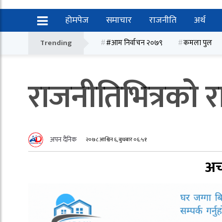
होमपेज
समाचार
राजनीति
अर्थ
Trending
#आम निर्वाचन २०७९
कमला पुल
राजनीतिभित्रको 
अपन दैनिक
२०७८ आश्विन ६, बुधबार ०६:५१
अच्