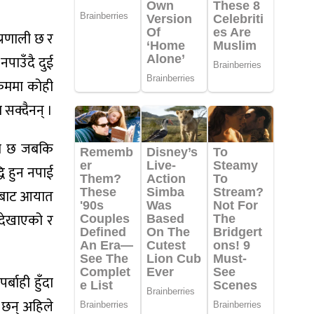
्रणाली छ र
नपाउँदै दुई
्रममा कोही
 सक्दैनन् ।
को छ जबकि
धि हुन नपाई
ेशबाट आयात
ी देखाएको र
बाही हुँदा
ा छन् अहिले