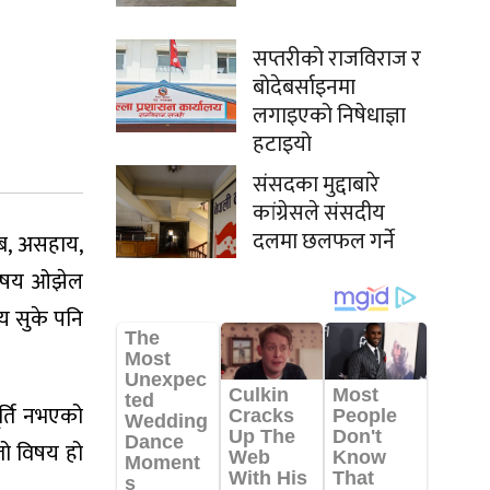
सप्तरीको राजविराज र
बोदेबर्साइनमा
लगाइएको निषेधाज्ञा
हटाइयो
संसदका मुद्दाबारे
कांग्रेसले संसदीय
दलमा छलफल गर्ने
िब, असहाय,
 विषय ओझेल
ाय सुके पनि
ूर्ति नभएको
्तो विषय हो