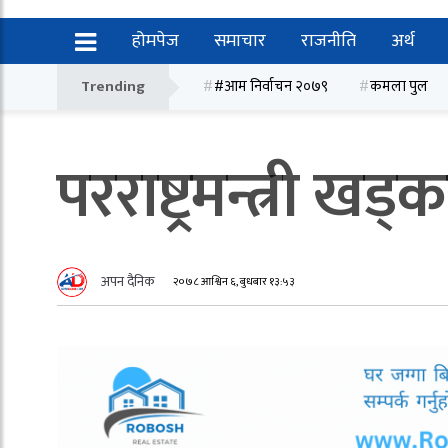
होमपेज
समाचार
राजनीति
अर्थ
Trending
#आम निर्वाचन २०७९
कमला पुल
परराष्ट्रमन्त्री ख
अपन दैनिक
२०७८ आश्विन ६, बुधबार १३:५३