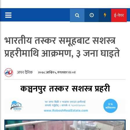
ई-पेपर
भारतीय तस्कर समूहबाट सशस्त्र
प्रहरीमाथि आक्रमण, ३ जना घाइते
अपन दैनिक
२०७८ आश्विन ५, मंगलवार १२:०१
कञ्चनपुर
तस्कर
सशस्त्र प्रहरी