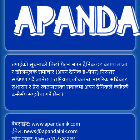
तपाईको सूचनाको तिर्खा मेट्न अपन दैनिक डट कममा ताजा
र खोजमूलक समाचार (अपन दैनिक इ–पेपर) निरन्तर
सम्प्रेषण गर्दै जानेछ । राष्ट्रियता, लोकतन्त्र, नागरिक अधिकार,
सुशासन र प्रेस स्वतन्त्रताका सवालमा अपन दैनिकले कहिल्यै
कसैसँग सम्झौता गर्ने छैन ।
वेबसाईट: www.apandainik.com
ईमेल:
news@apandainik.com
फोन नम्बर: ९७७–०३३–५२१२१४