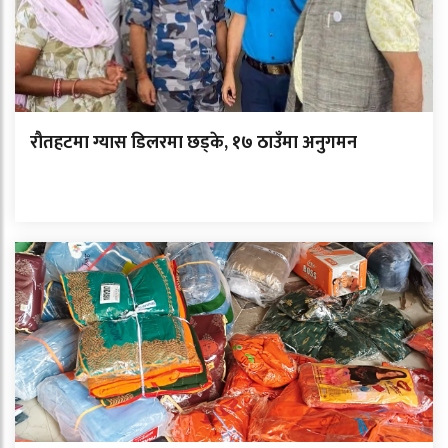
रौतहटमा ग्यास डिलरमा छड्के, १७ ठाउँमा अनुगमन