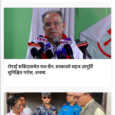
रोपाइँ सकिँदासमेत मल छैन, सरकारले सहज आपूर्ति
सुनिश्चित गरोस् -प्रचण्ड