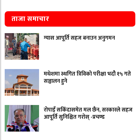
ताजा समाचार
ग्यास आपूर्ति सहज बनाउन अनुगमन
मधेशमा स्थगित त्रिविको परीक्षा भदौ १५ गते
सञ्चालन हुने
रोपाइँ सकिँदासमेत मल छैन, सरकारले सहज
आपूर्ति सुनिश्चित गरोस् -प्रचण्ड