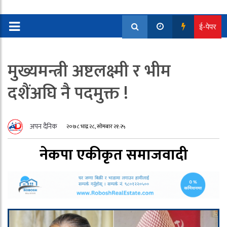
ई-पेपर
मुख्यमन्त्री अष्टलक्ष्मी र भीम
दशैंअघि नै पदमुक्त !
अपन दैनिक
२०७८ भाद्र २८, सोमबार २१:२५
नेकपा एकीकृत समाजवादी