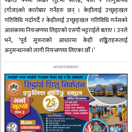
पक्राउ पर्नेमा सिक्री लुटमा संलग्न, चोरी र लागुऔषध
(गाँजा)को कारोबार गर्नेहरु छन् । केहीलाई उच्छृङ्खल
गतिविधि गर्दागर्दै र केहीलाई उच्छृङ्खल गतिविधि गर्नसक्ने
आशंकामा नियन्त्रणमा लिइएको एसपी भट्टराईले बताए । उनले
भने, ‘पूर्व सूचनाको आधारमा केही शङ्कितहरूलाई
अनुसन्धानको लागी नियन्त्रणमा लिएका छौँ ।’