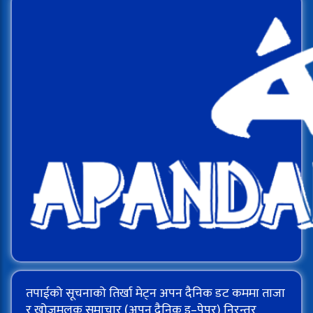
तपाईको सूचनाको तिर्खा मेट्न अपन दैनिक डट कममा ताजा
र खोजमूलक समाचार (अपन दैनिक इ–पेपर) निरन्तर