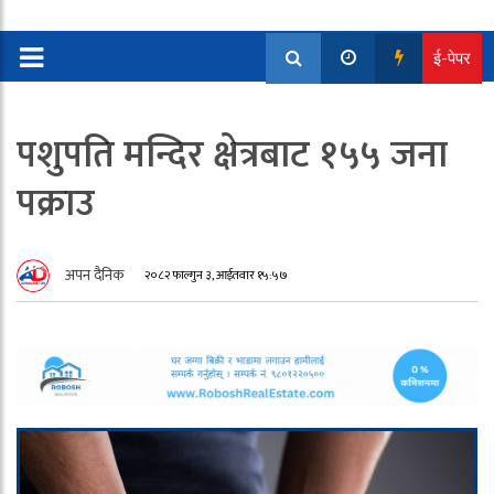
ई-पेपर
पशुपति मन्दिर क्षेत्रबाट १५५ जना
पक्राउ
अपन दैनिक
२०८२ फाल्गुन ३, आईतवार १५:५७