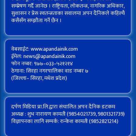
सम्प्रेषण गर्दै जानेछ । राष्ट्रियता, लोकतन्त्र, नागरिक अधिकार,
सुशासन र प्रेस स्वतन्त्रताका सवालमा अपन दैनिकले कहिल्यै
कसैसँग सम्झौता गर्ने छैन ।
वेबसाईट: www.apandainik.com
ईमेल:
news@apandainik.com
फोन नम्बर: ९७७–०३३–५२१२१४
ठेगाना: सिरहा नगरपालिका वाड नम्बर ७
(जिल्ला– सिरहा, मधेश प्रदेश)
दर्पण मिडिया प्रा.लि.द्वारा संचालित अपन दैनिक डटकम
अध्यक्ष : शुभ नारायण कामती (9854021739, 9801321739)
विज्ञापनका लागि सम्पर्क: रुन्केश कामती (9852821214)