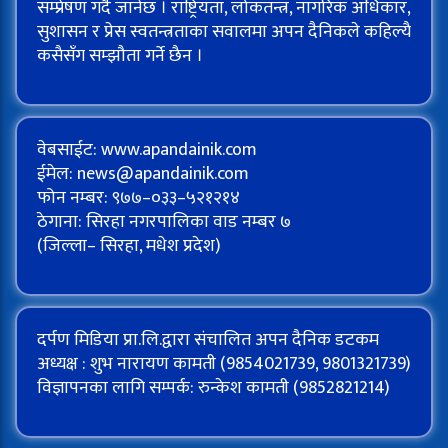
सम्प्रेषण गर्दै जानेछ । राष्ट्रियता, लोकतन्त्र, नागरिक अधिकार,
सुशासन र प्रेस स्वतन्त्रताका सवालमा अपन दैनिकले कहिल्यै
कसैसँग सम्झौता गर्ने छैन ।
वेबसाईट: www.apandainik.com
ईमेल:
news@apandainik.com
फोन नम्बर: ९७७–०३३–५२१२१४
ठेगाना: सिरहा नगरपालिका वाड नम्बर ७
(जिल्ला– सिरहा, मधेश प्रदेश)
दर्पण मिडिया प्रा.लि.द्वारा संचालित अपन दैनिक डटकम
अध्यक्ष : शुभ नारायण कामती (9854021739, 9801321739)
विज्ञापनका लागि सम्पर्क: रुन्केश कामती (9852821214)