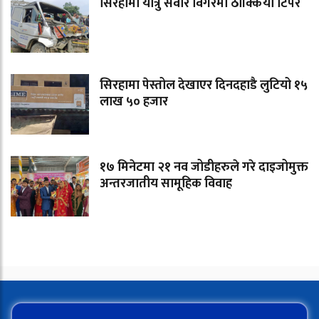
सिरहामा यात्रु सवार विंगरमा ठोक्कियो टिपर
सिरहामा पेस्तोल देखाएर दिनदहाडै लुटियो १५
लाख ५० हजार
१७ मिनेटमा २१ नव जोडीहरुले गरे दाइजोमुक्त
अन्तरजातीय सामूहिक विवाह