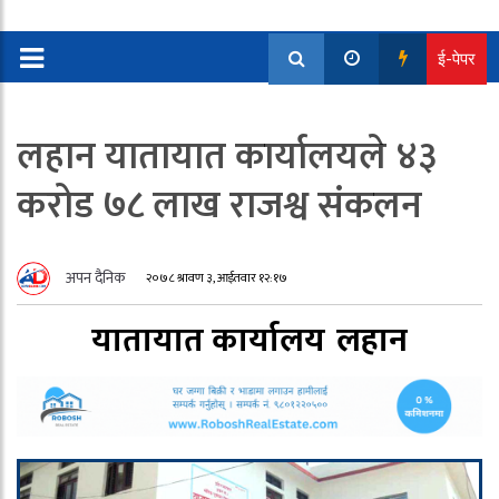
ई-पेपर
लहान यातायात कार्यालयले ४३
करोड ७८ लाख राजश्व संकलन
अपन दैनिक
२०७८ श्रावण ३, आईतवार १२:१७
यातायात कार्यालय
लहान