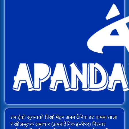
तपाईको सूचनाको तिर्खा मेट्न अपन दैनिक डट कममा ताजा
र खोजमूलक समाचार (अपन दैनिक इ–पेपर) निरन्तर