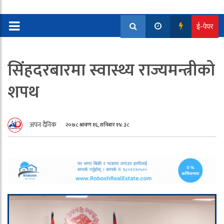
ई-पेपर
सिंहदरबारमा स्वास्थ्य राज्यमन्त्रीको
शपथ
अपन दैनिक
२०७८ श्रावण १६, शनिबार १४:३८