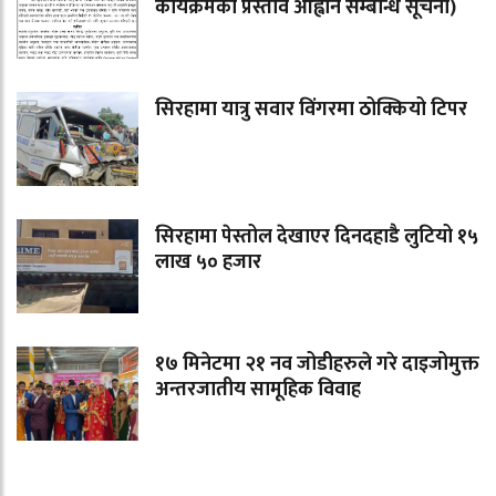
कार्यक्रमको प्रस्ताव आह्वान सम्बन्धि सूचना)
सिरहामा यात्रु सवार विंगरमा ठोक्कियो टिपर
सिरहामा पेस्तोल देखाएर दिनदहाडै लुटियो १५
लाख ५० हजार
१७ मिनेटमा २१ नव जोडीहरुले गरे दाइजोमुक्त
अन्तरजातीय सामूहिक विवाह