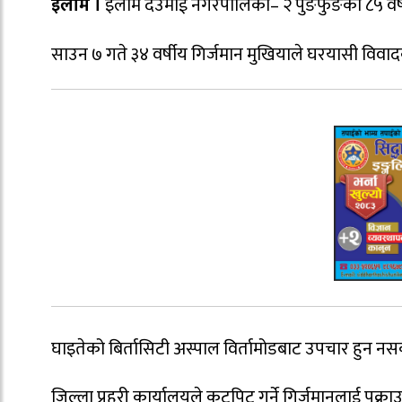
इलाम ।
इलाम देउमाई नगरपालिका– २ पुङफुङका ८५ वर्षी
साउन ७ गते ३४ वर्षीय गिर्जमान मुखियाले घरयासी विव
घाइतेको बिर्तासिटी अस्पाल विर्तामोडबाट उपचार हुन नसक
जिल्ला प्रहरी कार्यालयले कुटपिट गर्ने गिर्जमानलाई पक