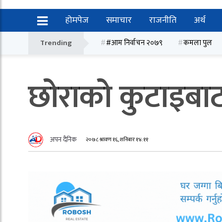
होमपेज
समाचार
राजनीति
अर्थ
Trending
#आम निर्वाचन २०७९
कमला पुल
छोराको कुटाइबाट 
अपन दैनिक
२०७८ श्रावण १६, शनिबार १४:११