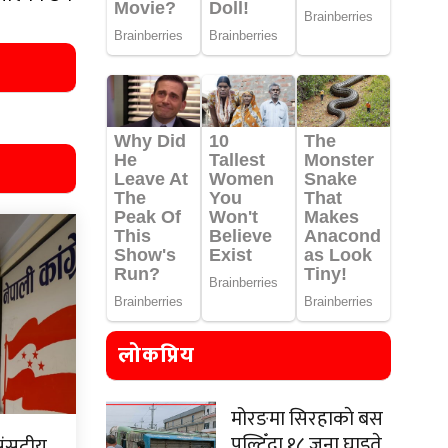
लोकप्रिय
मोरङमा सिरहाकाे बस
पल्टिँदा १८ जना घाइते
 संसदीय