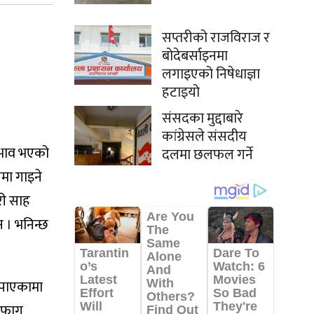
सप्तरीको राजविराज र
बोदेबर्साइनमा
लगाइएको निषेधाज्ञा
हटाइयो
संसदका मुद्दाबारे
कांग्रेसले संसदीय
म भाव भएको
दलमा छलफल गर्ने
मा गाइने
री साह
न । भनिन्छ
नपाएकामा
 फागु