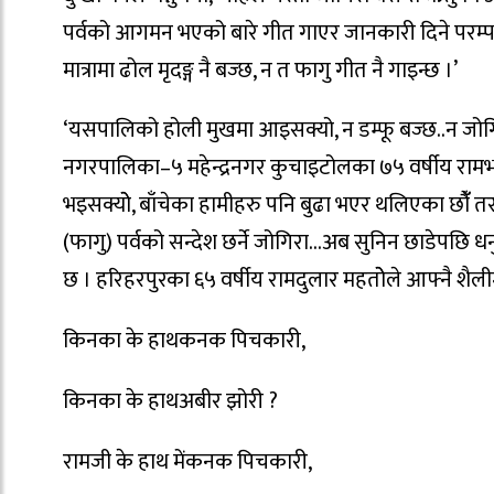
पर्वको आगमन भएको बारे गीत गाएर जानकारी दिने परम्
मात्रामा ढोल मृदङ्ग नै बज्छ, न त फागु गीत नै गाइन्छ ।’
‘यसपालिको होली मुखमा आइसक्यो, न डम्फू बज्छ..न जोगिरा..क
नगरपालिका–५ महेन्द्रनगर कुचाइटोलका ७५ वर्षीय रामभरोसी 
भइसक्योे, बाँचेका हामीहरु पनि बुढा भएर थलिएका छौंँ त
(फागु) पर्वको सन्देश छर्ने जोगिरा…अब सुनिन छाडेपछि धनुष
छ । हरिहरपुरका ६५ वर्षीय रामदुलार महतोेले आफ्नै शैली
किनका के हाथकनक पिचकारी,
किनका के हाथअबीर झोरी ?
रामजी के हाथ मेंकनक पिचकारी,