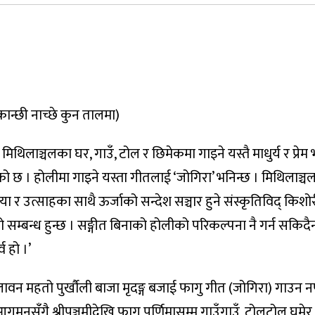
ान्छी नाच्छे कुन तालमा)
मिथिलाञ्चलका घर, गाउँ, टोल र छिमेकमा गाइने यस्तै माधुर्य र प्रे
छ । होलीमा गाइने यस्ता गीतलाई ‘जोगिरा’ भनिन्छ । मिथिलाञ्चल
ा र उत्साहका साथै ऊर्जाको सन्देश सञ्चार हुने संस्कृतिविद् किशो
िरो सम्बन्ध हुन्छ । सङ्गीत बिनाको होलीको परिकल्पना नै गर्न सकिदै
व हो ।’
ावन महतो पुर्खौली बाजा मृदङ्ग बजाई फागु गीत (जोगिरा) गाउन 
मनसंँगै श्रीपञ्चमीदेखि फागु पूर्णिमासम्म गाउँगाउँ, टोलटोल घुमेर