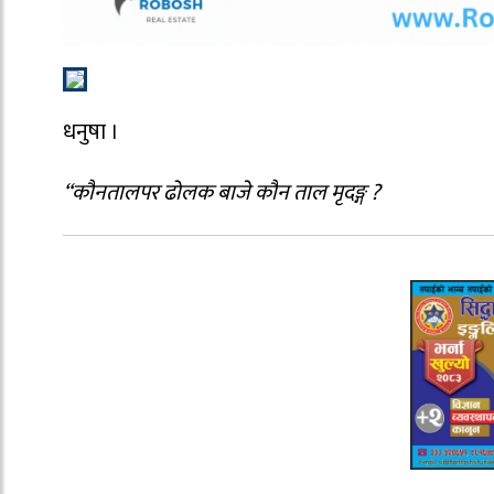
धनुषा ।
“कौनतालपर ढोलक बाजे कौन ताल मृदङ्ग ?