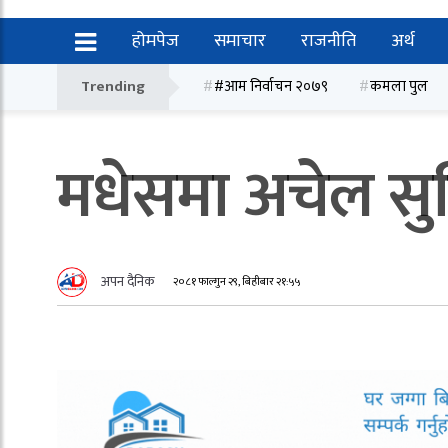
होमपेज
समाचार
राजनीति
अर्थ
Trending
#आम निर्वाचन २०७९
कमला पुल
मधेसमा अचेल सुन
अपन दैनिक
२०८१ फाल्गुन २९, बिहीबार २१:५५