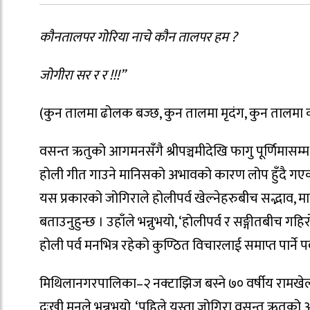
कौनतालपर गोरिया नाचे कौन तालपर हम ?
जोगीरा सर र र !!!”
(कुन तालमा ढोलक बज्छ, कुन तालमा मृदंग, कुन तालमा क
वसन्त ऋतुको आगमनसंँगै श्रीपञ्चमीदेखि फागु पूर्णिमासम्म 
होली गीत गाउने मानिसको अभावको कारण लोप हुँदै गएको 
यस प्रकारको जोगिराले होलीपर्व खेल्नेहरुबीच सद्भाव, माय
बताउनुहुन्छ । उहाँले भन्नुभयो, ‘होलीपर्व र सङ्गीतबीच गह
होली पर्व मनभित्र रहेको कुण्ठित विचारलाई समाप्त पार्ने पर्
मिथिलानगरपालिका–२ नक्टाझिज बस्ने ७० वर्षीय रामखेल
दुःखी मनले भन्नुभयो, ‘पहिले यस्ता जोगिरा वसन्त ऋतुको आग