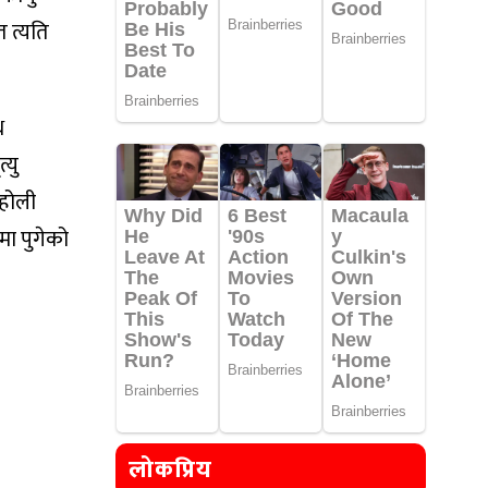
 त्यति
थ
्यु
 होली
मा पुगेको
लोकप्रिय