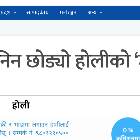
प्रदेश
सम्पादकीय
मनोरञ्जन
अन्य
िन छोड्यो होलीको ‘
होली