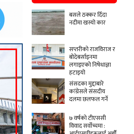
बसले ठक्कर दिँदा
नदीमा खस्यो कार
सप्तरीको राजविराज र
बोदेबर्साइनमा
लगाइएको निषेधाज्ञा
हटाइयो
संसदका मुद्दाबारे
कांग्रेसले संसदीय
दलमा छलफल गर्ने
७ वर्षको टीएससी
विवाद सर्वोच्चमा :
आईएसपीहरूलाई अर्बौं