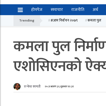
होमपेज
समाचार
राजनीति
अर्थ
Trending
#आम निर्वाचन २०७९
कमला पुल
कमला पुल निर्मा
एशोसिएनको ऐक्य
रुन्केश कामती
२०८१ श्रावण ३२, शुक्रबार १२:३१