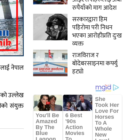
रुपैयाँको माग आदेश
सरकारद्वारा हिम
पहिरोमा परी निधन
भएका आरोहीप्रति दुःख
व्यक्त
राजविराज र
बोदेबरसाइनमा कर्फ्यु
नलाई नेपाल
हट्यो
भएको उल्लेख
को संयुक्त