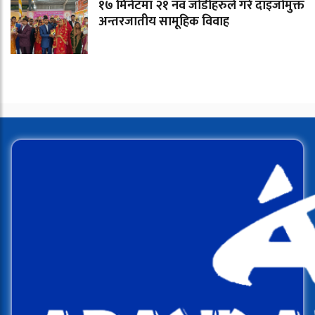
१७ मिनेटमा २१ नव जोडीहरुले गरे दाइजोमुक्त
अन्तरजातीय सामूहिक विवाह