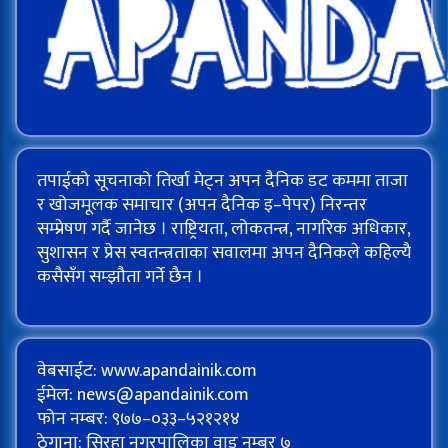
तपाईको सूचनाको तिर्खा मेट्न अपन दैनिक डट कममा ताजा
र खोजमूलक समाचार (अपन दैनिक इ–पेपर) निरन्तर
सम्प्रेषण गर्दै जानेछ । राष्ट्रियता, लोकतन्त्र, नागरिक अधिकार,
सुशासन र प्रेस स्वतन्त्रताका सवालमा अपन दैनिकले कहिल्यै
कसैसँग सम्झौता गर्ने छैन ।
वेबसाईट: www.apandainik.com
ईमेल:
news@apandainik.com
फोन नम्बर: ९७७–०३३–५२१२१४
ठेगाना: सिरहा नगरपालिका वाड नम्बर ७