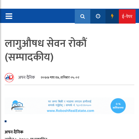
ई-पेपर
लागुऔषध सेवन रोकौं
(सम्पादकीय)
अपन दैनिक
२०७७ माघ १७, शनिबार ०५:०२
अपन दैनिक