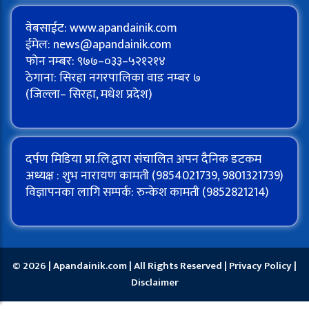
वेबसाईट: www.apandainik.com
ईमेल:
news@apandainik.com
फोन नम्बर: ९७७–०३३–५२१२१४
ठेगाना: सिरहा नगरपालिका वाड नम्बर ७
(जिल्ला– सिरहा, मधेश प्रदेश)
दर्पण मिडिया प्रा.लि.द्वारा संचालित अपन दैनिक डटकम
अध्यक्ष : शुभ नारायण कामती (9854021739, 9801321739)
विज्ञापनका लागि सम्पर्क: रुन्केश कामती (9852821214)
© 2026 | Apandainik.com | All Rights Reserved |
Privacy Policy
|
Disclaimer