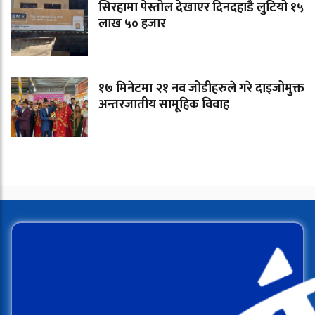
सिरहामा पेस्तोल देखाएर दिनदहाडै लुटियो १५
लाख ५० हजार
१७ मिनेटमा २१ नव जोडीहरुले गरे दाइजोमुक्त
अन्तरजातीय सामूहिक विवाह