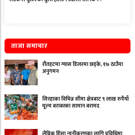
ताजा समाचार
रौतहटमा ग्यास डिलरमा छड्के, १७ ठाउँमा
अनुगमन
सिरहाका विभिन्न सीमा क्षेत्रबाट ९ लाख रुपैयाँ
मूल्य बराबरका सामान बरामद
लैङ्गिक हिंसा न्यूनीकरणका लागि प्रविधिमा