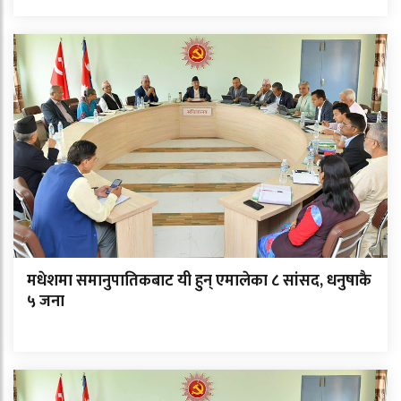
मधेशमा समानुपातिकबाट यी हुन् एमालेका ८ सांसद, धनुषाकै
५ जना