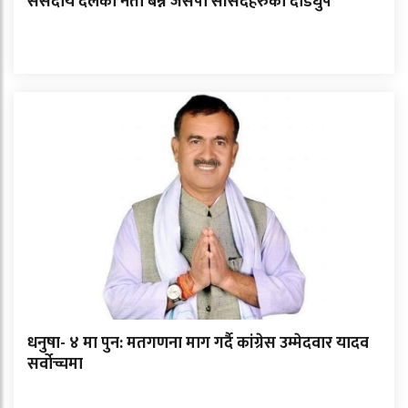
संसदीय दलको नेता बन्न जसपा सांसदहरुको दौडधुप
धनुषा- ४ मा पुन: मतगणना माग गर्दै कांग्रेस उम्मेदवार यादव
सर्वोच्चमा