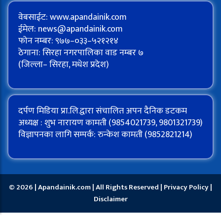
वेबसाईट: www.apandainik.com
ईमेल:
news@apandainik.com
फोन नम्बर: ९७७–०३३–५२१२१४
ठेगाना: सिरहा नगरपालिका वाड नम्बर ७
(जिल्ला– सिरहा, मधेश प्रदेश)
दर्पण मिडिया प्रा.लि.द्वारा संचालित अपन दैनिक डटकम
अध्यक्ष : शुभ नारायण कामती (9854021739, 9801321739)
विज्ञापनका लागि सम्पर्क: रुन्केश कामती (9852821214)
© 2026 | Apandainik.com | All Rights Reserved |
Privacy Policy
|
Disclaimer