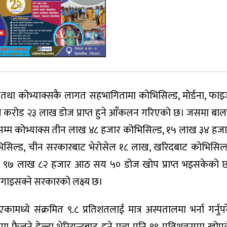
था कोभ्याक्सकै लागत सहभागितामा कोभिसिल्ड, मोर्डना, फाइज
 करोड २३ लाख डोज प्राप्त हुने आँकलन गरिएको छ। जसमा बा
म्म कोभ्याक्स तीन लाख ४८ हजार कोभिसिल्ड, १५ लाख ३४ ह
िसिल्ड, चीन सरकारबाट भेरोसेल १८ लाख, खरिदबाट कोभिसिल्
 ९७ लाख ८२ हजार आठ सय ५० डोज खोप प्राप्त भइसकेको छ
लगाइसक्ने सरकारको लक्ष्य छ।
ये संक्रमित ९.८ प्रतिशतलाई मात्र अस्पतालमा भर्ना गर्नुप
ा फैलने डेल्टा भेरियन्टबाट हुने मृत्यु पनि ९९ प्रतिशतसम्म खो