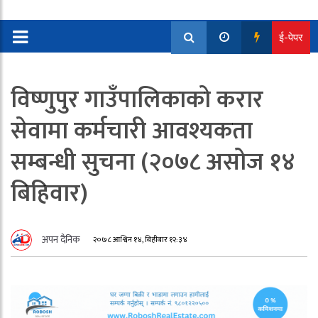
ई-पेपर
विष्णुपुर गाउँपालिकाको करार
सेवामा कर्मचारी आवश्यकता
सम्बन्धी सुचना (२०७८ असोज १४
बिहिवार)
अपन दैनिक
२०७८ आश्विन १४, बिहीबार १२:३४