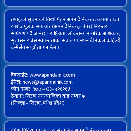
तपाईको सूचनाको तिर्खा मेट्न अपन दैनिक डट कममा ताजा
र खोजमूलक समाचार (अपन दैनिक इ–पेपर) निरन्तर
सम्प्रेषण गर्दै जानेछ । राष्ट्रियता, लोकतन्त्र, नागरिक अधिकार,
सुशासन र प्रेस स्वतन्त्रताका सवालमा अपन दैनिकले कहिल्यै
कसैसँग सम्झौता गर्ने छैन ।
वेबसाईट: www.apandainik.com
ईमेल:
news@apandainik.com
फोन नम्बर: ९७७–०३३–५२१२१४
ठेगाना: सिरहा नगरपालिका वाड नम्बर ७
(जिल्ला– सिरहा, मधेश प्रदेश)
दर्पण मिडिया प्रा.लि.द्वारा संचालित अपन दैनिक डटकम