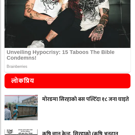
लोकप्रिय
मोरङमा सिरहाकाे बस पल्टिँदा १८ जना घाइते
कृषि ज्ञान केन्द्र, सिरहाको (कृषि अनुदान